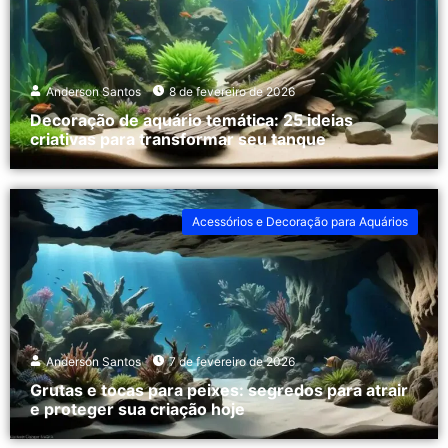
Anderson Santos
8 de fevereiro de 2026
Decoração de aquário temática: 25 ideias
criativas para transformar seu tanque
Acessórios e Decoração para Aquários
Anderson Santos
7 de fevereiro de 2026
Grutas e tocas para peixes: segredos para atrair
e proteger sua criação hoje