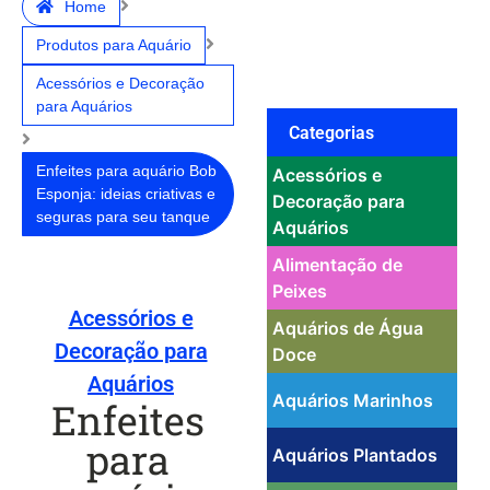
Home
Produtos para Aquário
Acessórios e Decoração
para Aquários
Categorias
Enfeites para aquário Bob
Acessórios e
Esponja: ideias criativas e
Decoração para
seguras para seu tanque
Aquários
Alimentação de
Peixes
Acessórios e
Aquários de Água
Decoração para
Doce
Aquários
Aquários Marinhos
Enfeites
para
Aquários Plantados