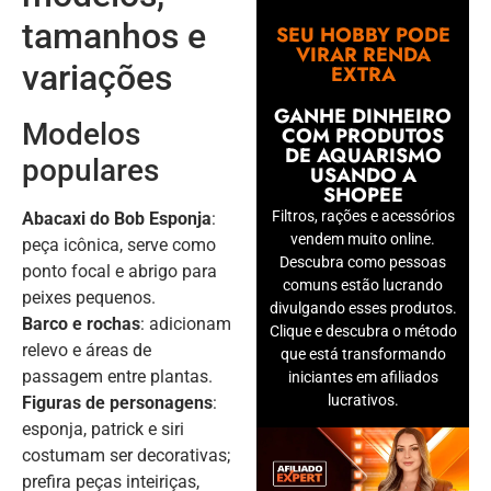
tamanhos e
SEU HOBBY PODE
VIRAR RENDA
variações
EXTRA
GANHE DINHEIRO
Modelos
COM PRODUTOS
DE AQUARISMO
populares
USANDO A
SHOPEE
Filtros, rações e acessórios
Abacaxi do Bob Esponja
:
vendem muito online.
peça icônica, serve como
Descubra como pessoas
ponto focal e abrigo para
comuns estão lucrando
peixes pequenos.
divulgando esses produtos.
Barco e rochas
: adicionam
Clique e descubra o método
relevo e áreas de
que está transformando
passagem entre plantas.
iniciantes em afiliados
lucrativos.
Figuras de personagens
:
esponja, patrick e siri
costumam ser decorativas;
prefira peças inteiriças,