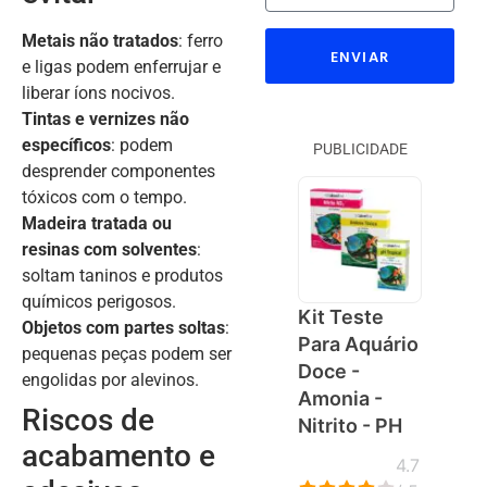
Metais não tratados
: ferro
ENVIAR
e ligas podem enferrujar e
liberar íons nocivos.
Tintas e vernizes não
específicos
: podem
PUBLICIDADE
desprender componentes
tóxicos com o tempo.
Madeira tratada ou
resinas com solventes
:
soltam taninos e produtos
químicos perigosos.
Kit Teste
Objetos com partes soltas
:
Para Aquário
pequenas peças podem ser
Doce -
engolidas por alevinos.
Amonia -
Riscos de
Nitrito - PH
acabamento e
4.7