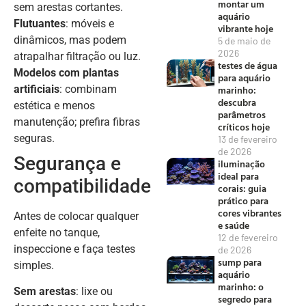
montar um
sem arestas cortantes.
aquário
Flutuantes
: móveis e
vibrante hoje
dinâmicos, mas podem
5 de maio de
2026
atrapalhar filtração ou luz.
testes de água
Modelos com plantas
para aquário
artificiais
: combinam
marinho:
descubra
estética e menos
parâmetros
manutenção; prefira fibras
críticos hoje
seguras.
13 de fevereiro
de 2026
Segurança e
iluminação
ideal para
compatibilidade
corais: guia
prático para
cores vibrantes
Antes de colocar qualquer
e saúde
enfeite no tanque,
12 de fevereiro
inspeccione e faça testes
de 2026
sump para
simples.
aquário
marinho: o
Sem arestas
: lixe ou
segredo para