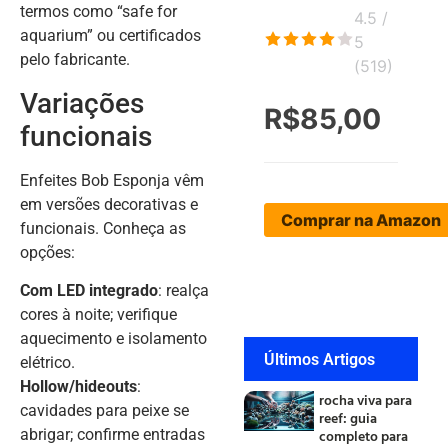
termos como “safe for
4.5 /
aquarium” ou certificados
5
pelo fabricante.
(
519
)
Variações
R$85,00
funcionais
Enfeites Bob Esponja vêm
em versões decorativas e
Comprar na Amazon
funcionais. Conheça as
opções:
Com LED integrado
: realça
cores à noite; verifique
aquecimento e isolamento
Últimos Artigos
elétrico.
Hollow/hideouts
:
rocha viva para
cavidades para peixe se
reef: guia
abrigar; confirme entradas
completo para