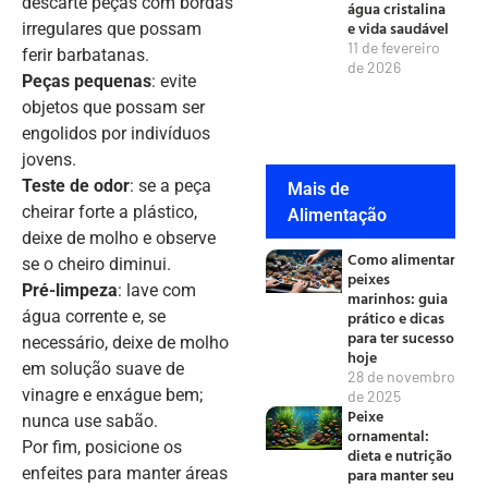
descarte peças com bordas
água cristalina
e vida saudável
irregulares que possam
11 de fevereiro
ferir barbatanas.
de 2026
Peças pequenas
: evite
objetos que possam ser
engolidos por indivíduos
jovens.
Teste de odor
: se a peça
Mais de
cheirar forte a plástico,
Alimentação
deixe de molho e observe
Como alimentar
se o cheiro diminui.
peixes
Pré-limpeza
: lave com
marinhos: guia
prático e dicas
água corrente e, se
para ter sucesso
necessário, deixe de molho
hoje
em solução suave de
28 de novembro
vinagre e enxágue bem;
de 2025
Peixe
nunca use sabão.
ornamental:
Por fim, posicione os
dieta e nutrição
para manter seu
enfeites para manter áreas