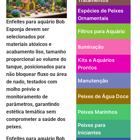
Espécies de Peixes
Ornamentais
Enfeites para aquário Bob
Esponja devem ser
Filtros para Aquário
selecionados por
materiais atóxicos e
Iluminação
acabamento liso, tamanho
proporcional ao volume do
Kits e Aquários
tanque, posicionados para
Prontos
não bloquear fluxo ou área
Manutenção
de nado, testados com
molho prévio e
Peixes de Água Doce
monitoramento de
parâmetros, garantindo
estética temática sem
Peixes Marinhos
comprometer a saúde dos
Peixes para
peixes.
Iniciantes
Enfeites para aquário Bob