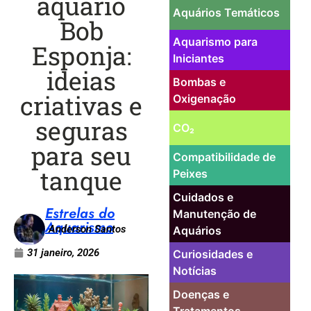
aquário
Aquários Temáticos
Bob
Aquarismo para
Esponja:
Iniciantes
ideias
Bombas e
criativas e
Oxigenação
seguras
CO₂
para seu
Compatibilidade de
tanque
Peixes
Cuidados e
Estrelas do
Manutenção de
Aquarismo
Anderson Santos
Aquários
31 janeiro, 2026
Curiosidades e
Notícias
Doenças e
Tratamentos