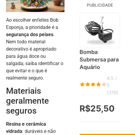
PUBLICIDADE
Ao escolher enfeites Bob
Esponja, a prioridade é a
segurança dos peixes
.
Nem todo material
decorativo é apropriado
Bomba
para água doce ou
Submersa para
salgada; saiba identificar o
Aquário
que evitar e o que é
realmente seguro.
4.5 /
5
Materiais
(
319
)
geralmente
R$25,50
seguros
Resina e cerâmica
vidrada
: duráveis e não