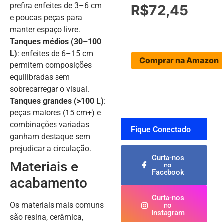
prefira enfeites de 3–6 cm
R$72,45
e poucas peças para
manter espaço livre.
Tanques médios (30–100
L)
: enfeites de 6–15 cm
Comprar na Amazon
permitem composições
equilibradas sem
sobrecarregar o visual.
Tanques grandes (>100 L)
:
peças maiores (15 cm+) e
combinações variadas
Fique Conectado
ganham destaque sem
prejudicar a circulação.
Curta-nos
Materiais e
no
Facebook
acabamento
Curta-nos
Os materiais mais comuns
no
Instagram
são resina, cerâmica,