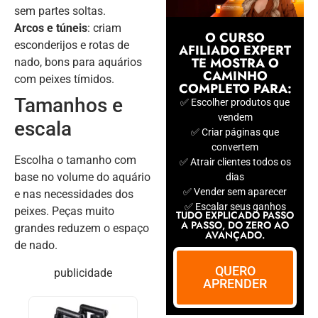
sem partes soltas.
Arcos e túneis
: criam
O CURSO
esconderijos e rotas de
AFILIADO EXPERT
TE MOSTRA O
nado, bons para aquários
CAMINHO
com peixes tímidos.
COMPLETO PARA:
Tamanhos e
✅ Escolher produtos que
vendem
escala
✅ Criar páginas que
convertem
Escolha o tamanho com
✅ Atrair clientes todos os
base no volume do aquário
dias
✅ Vender sem aparecer
e nas necessidades dos
✅ Escalar seus ganhos
peixes. Peças muito
TUDO EXPLICADO PASSO
A PASSO, DO ZERO AO
grandes reduzem o espaço
AVANÇADO.
de nado.
QUERO
publicidade
APRENDER