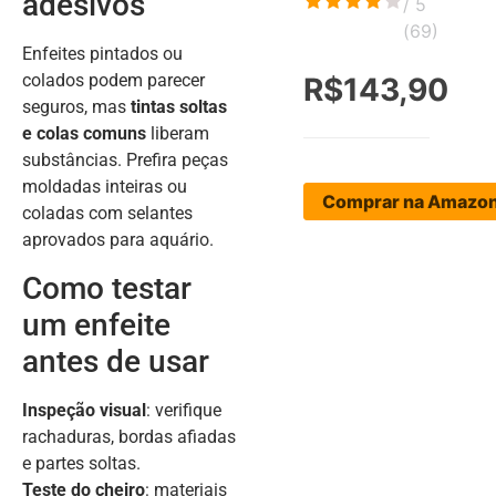
adesivos
/ 5
(
69
)
Enfeites pintados ou
colados podem parecer
R$143,90
seguros, mas
tintas soltas
e colas comuns
liberam
substâncias. Prefira peças
moldadas inteiras ou
Comprar na Amazo
coladas com selantes
aprovados para aquário.
Como testar
um enfeite
antes de usar
Inspeção visual
: verifique
rachaduras, bordas afiadas
e partes soltas.
Teste do cheiro
: materiais