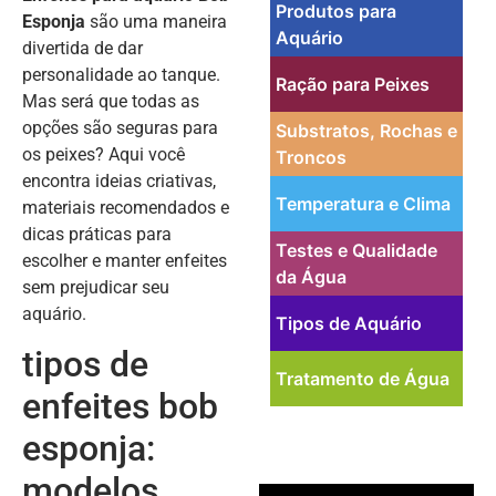
Produtos para
Esponja
são uma maneira
Aquário
divertida de dar
personalidade ao tanque.
Ração para Peixes
Mas será que todas as
opções são seguras para
Substratos, Rochas e
os peixes? Aqui você
Troncos
encontra ideias criativas,
Temperatura e Clima
materiais recomendados e
dicas práticas para
Testes e Qualidade
escolher e manter enfeites
da Água
sem prejudicar seu
aquário.
Tipos de Aquário
tipos de
Tratamento de Água
enfeites bob
esponja:
modelos,
PUBLICIDADE