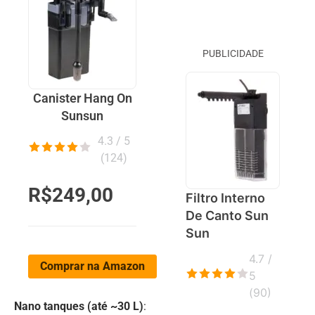
PUBLICIDADE
Canister Hang On
Sunsun
4.3 / 5
(
124
)
R$249,00
Filtro Interno
De Canto Sun
Sun
4.7 /
Comprar na Amazon
5
(
90
)
Nano tanques (até ~30 L)
: