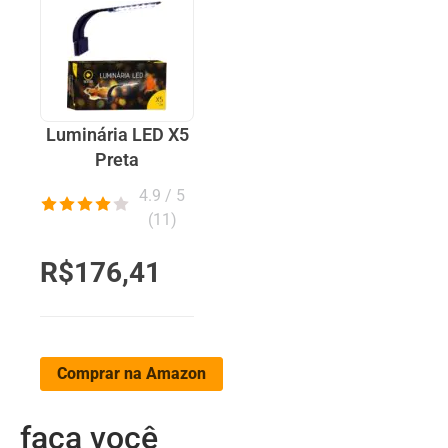
Luminária LED X5
Preta
4.9 / 5
(
11
)
R$176,41
Comprar na Amazon
faça você