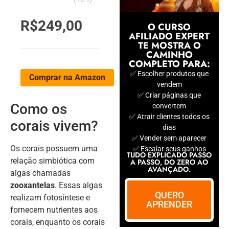
R$249,00
O CURSO
AFILIADO EXPERT
TE MOSTRA O
CAMINHO
COMPLETO PARA:
✅ Escolher produtos que
Comprar na Amazon
vendem
✅ Criar páginas que
Como os
convertem
✅ Atrair clientes todos os
corais vivem?
dias
✅ Vender sem aparecer
Os corais possuem uma
✅ Escalar seus ganhos
TUDO EXPLICADO PASSO
relação simbiótica com
A PASSO, DO ZERO AO
AVANÇADO.
algas chamadas
zooxantelas
. Essas algas
QUERO
realizam fotosíntese e
APRENDER
fornecem nutrientes aos
corais, enquanto os corais