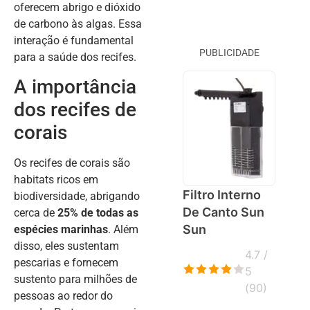
oferecem abrigo e dióxido
de carbono às algas. Essa
interação é fundamental
PUBLICIDADE
para a saúde dos recifes.
A importância
dos recifes de
corais
Os recifes de corais são
habitats ricos em
Filtro Interno
biodiversidade, abrigando
De Canto Sun
cerca de
25% de todas as
Sun
espécies marinhas
. Além
disso, eles sustentam
4.7 /
pescarias e fornecem
5
sustento para milhões de
(
90
)
pessoas ao redor do