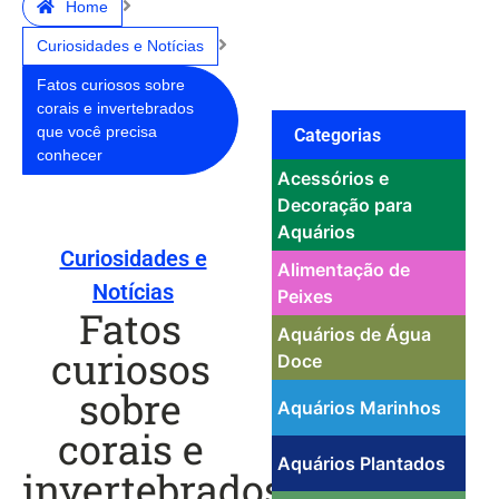
Home
Curiosidades e Notícias
Fatos curiosos sobre
corais e invertebrados
que você precisa
Categorias
conhecer
Acessórios e
Decoração para
Aquários
Curiosidades e
Alimentação de
Notícias
Peixes
Fatos
Aquários de Água
curiosos
Doce
sobre
Aquários Marinhos
corais e
Aquários Plantados
invertebrados