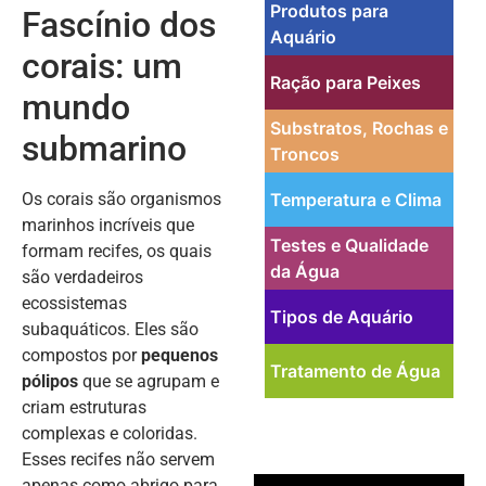
Produtos para
Fascínio dos
Aquário
corais: um
Ração para Peixes
mundo
Substratos, Rochas e
submarino
Troncos
Os corais são organismos
Temperatura e Clima
marinhos incríveis que
Testes e Qualidade
formam recifes, os quais
da Água
são verdadeiros
ecossistemas
Tipos de Aquário
subaquáticos. Eles são
compostos por
pequenos
Tratamento de Água
pólipos
que se agrupam e
criam estruturas
complexas e coloridas.
Esses recifes não servem
PUBLICIDADE
apenas como abrigo para