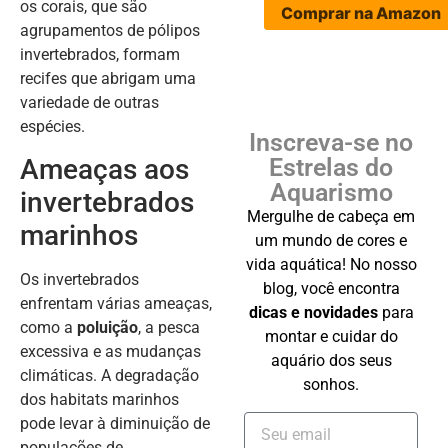
os corais, que são
Comprar na Amazon
agrupamentos de pólipos
invertebrados, formam
recifes que abrigam uma
variedade de outras
espécies.
Inscreva-se no
Ameaças aos
Estrelas do
Aquarismo
invertebrados
Mergulhe de cabeça em
marinhos
um mundo de cores e
vida aquática! No nosso
Os invertebrados
blog, você encontra
enfrentam várias ameaças,
dicas e novidades
para
como a
poluição
, a pesca
montar e cuidar do
excessiva e as mudanças
aquário dos seus
climáticas. A degradação
sonhos.
dos habitats marinhos
pode levar à diminuição de
populações de