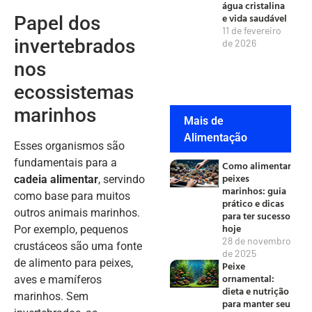
água cristalina
e vida saudável
Papel dos
11 de fevereiro
invertebrados
de 2026
nos
ecossistemas
marinhos
Mais de
Alimentação
Esses organismos são
fundamentais para a
Como alimentar
peixes
cadeia alimentar
, servindo
marinhos: guia
como base para muitos
prático e dicas
outros animais marinhos.
para ter sucesso
hoje
Por exemplo, pequenos
28 de novembro
crustáceos são uma fonte
de 2025
de alimento para peixes,
Peixe
ornamental:
aves e mamíferos
dieta e nutrição
marinhos. Sem
para manter seu