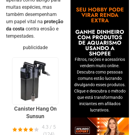
muitas espécies, mas
SEU HOBBY PODE
VIRAR RENDA
também desempenham
EXTRA
um papel vital na
proteção
da costa
contra erosão e
GANHE DINHEIRO
tempestades.
COM PRODUTOS
DE AQUARISMO
USANDO A
publicidade
SHOPEE
Filtros, rações e acessórios
vendem muito online.
Descubra como pessoas
comuns estão lucrando
divulgando esses produtos.
Clique e descubra o método
que está transformando
iniciantes em afiliados
Canister Hang On
lucrativos.
Sunsun
4.3 / 5
(
124
)