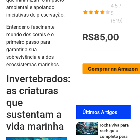
4.5 /
ambiental e apoiando
5
iniciativas de preservação.
(
519
)
Entender o fascinante
mundo dos corais é o
R$85,00
primeiro passo para
garantir a sua
sobrevivência e a dos
ecossistemas marinhos.
Comprar na Amazon
Invertebrados:
as criaturas
que
sustentam a
Últimos Artigos
vida marinha
rocha viva para
reef: guia
completo para