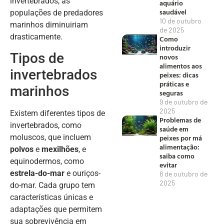
invertebrados, as
aquário
saudável
populações de predadores
10 de outubro
marinhos diminuiriam
de 2025
drasticamente.
Como
introduzir
Tipos de
novos
alimentos aos
invertebrados
peixes: dicas
práticas e
marinhos
seguras
9 de outubro de
2025
Existem diferentes tipos de
Problemas de
invertebrados, como
saúde em
peixes por má
moluscos, que incluem
alimentação:
polvos
e
mexilhões
, e
saiba como
equinodermos, como
evitar
estrela-do-mar
e ouriços-
8 de outubro de
2025
do-mar. Cada grupo tem
características únicas e
adaptações que permitem
sua sobrevivência em