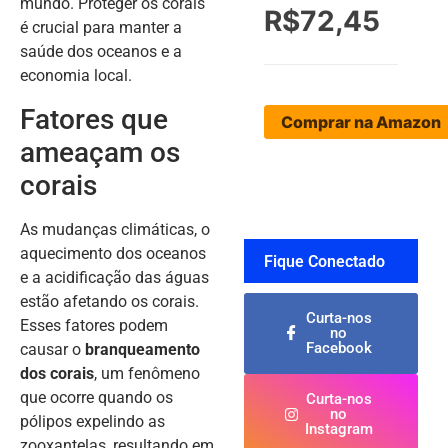
mundo. Proteger os corais
R$72,45
é crucial para manter a
saúde dos oceanos e a
economia local.
Fatores que
Comprar na Amazon
ameaçam os
corais
As mudanças climáticas, o
aquecimento dos oceanos
Fique Conectado
e a acidificação das águas
estão afetando os corais.
Curta-nos
Esses fatores podem
no
Facebook
causar o
branqueamento
dos corais
, um fenômeno
que ocorre quando os
Curta-nos
no
pólipos expelindo as
Instagram
zooxantelas, resultando em