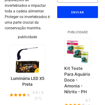
invertebrados e impactar
toda a cadeia alimentar.
ENVIAR
Proteger os invertebrados é
uma parte crucial da
conservação marinha.
PUBLICIDADE
publicidade
Kit Teste
Para Aquário
Luminária LED X5
Doce -
Preta
Amonia -
Nitrito - PH
4.9 / 5
(
11
)
4.7