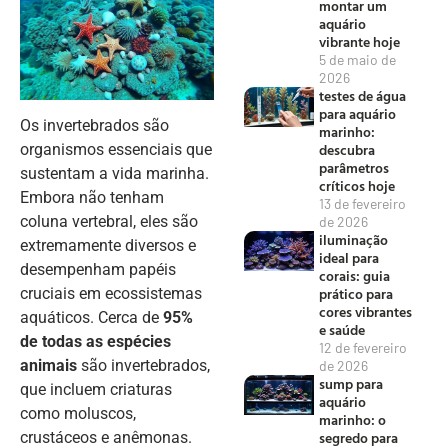
montar um
aquário
vibrante hoje
5 de maio de
2026
testes de água
para aquário
Os invertebrados são
marinho:
descubra
organismos essenciais que
parâmetros
sustentam a vida marinha.
críticos hoje
Embora não tenham
13 de fevereiro
coluna vertebral, eles são
de 2026
iluminação
extremamente diversos e
ideal para
desempenham papéis
corais: guia
prático para
cruciais em ecossistemas
cores vibrantes
aquáticos. Cerca de
95%
e saúde
de todas as espécies
12 de fevereiro
animais
são invertebrados,
de 2026
sump para
que incluem criaturas
aquário
como moluscos,
marinho: o
segredo para
crustáceos e anêmonas.