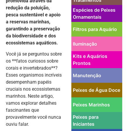
promovida através da
redução da poluição,
Espécies de Peixes
pesca sustentável e apoio
Ornamentais
a reservas marinhas,
garantindo a preservação
Filtros para Aquário
da biodiversidade e dos
ecossistemas aquáticos.
Iluminação
Você já se perguntou sobre
Kits e Aquários
os **fatos curiosos sobre
Prontos
corais e invertebrados**?
Esses organismos incríveis
Manutenção
desempenham papéis
cruciais nos ecossistemas
Peixes de Água Doce
marinhos. Neste artigo,
vamos explorar detalhes
Peixes Marinhos
fascinantes que
Peixes para
provavelmente você nunca
Iniciantes
ouviu falar.