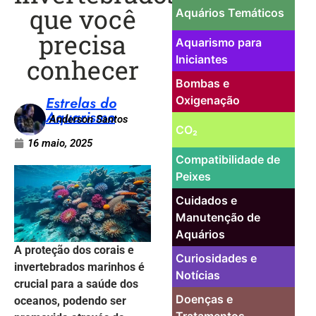
que você
Aquários Temáticos
precisa
Aquarismo para
Iniciantes
conhecer
Bombas e
Estrelas do
Oxigenação
Aquarismo
Anderson Santos
CO₂
16 maio, 2025
Compatibilidade de
Peixes
Cuidados e
Manutenção de
Aquários
A proteção dos corais e
Curiosidades e
invertebrados marinhos é
Notícias
crucial para a saúde dos
Doenças e
oceanos, podendo ser
Tratamentos