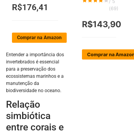
/ 5
R$176,41
(
69
)
R$143,90
Comprar na Amazon
Comprar na Amazo
Entender a importância dos
invertebrados é essencial
para a preservação dos
ecossistemas marinhos e a
manutenção da
biodiversidade no oceano.
Relação
simbiótica
entre corais e