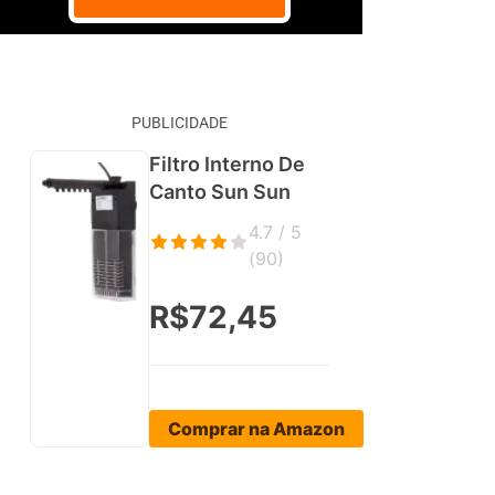
PUBLICIDADE
Filtro Interno De
Canto Sun Sun
4.7 / 5
(
90
)
R$72,45
Comprar na Amazon