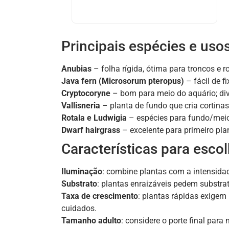
Principais espécies e uso
Anubias
– folha rígida, ótima para troncos e r
Java fern (Microsorum pteropus)
– fácil de f
Cryptocoryne
– bom para meio do aquário; div
Vallisneria
– planta de fundo que cria cortina
Rotala e Ludwigia
– espécies para fundo/meio
Dwarf hairgrass
– excelente para primeiro pla
Características para esco
Iluminação
: combine plantas com a intensidad
Substrato
: plantas enraizáveis pedem substrato
Taxa de crescimento
: plantas rápidas exigem
cuidados.
Tamanho adulto
: considere o porte final para