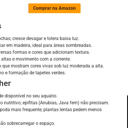
Comprar na Amazon
s
ochas; cresce devagar e tolera baixa luz.
ixar em madeira, ideal para áreas sombreadas.
ersas formas e cores que adicionam textura.
s altas e movimento com a corrente.
 que mostram cores vivas sob luz moderada a alta.
no e formação de tapetes verdes.
lher
e disponível no seu aquário.
 nutritivo; epífitas (Anubias, Java fern) não precisam.
 poda mais frequente; plantas lentas pedem menos
 não sobrecarregar o espaço.