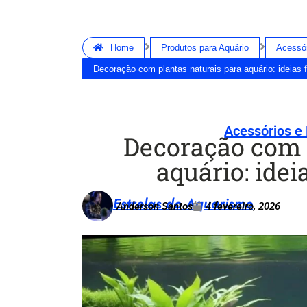
Home
Produtos para Aquário
Acessór
Decoração com plantas naturais para aquário: ideias 
Acessórios e
Decoração com 
aquário: idei
Estrelas do Aquarismo
Anderson Santos
4 fevereiro, 2026