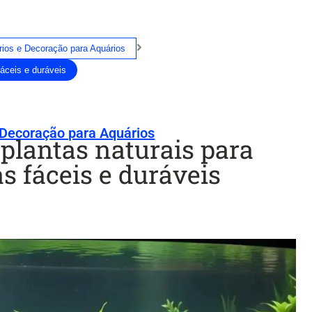
ios e Decoração para Aquários
fáceis e duráveis
 Decoração para Aquários
plantas naturais para
as fáceis e duráveis