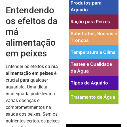
Produtos para
Entendendo
Aquário
os efeitos da
Ração para Peixes
má
Substratos, Rochas e
alimentação
Troncos
em peixes
Temperatura e Clima
Testes e Qualidade
Entender os efeitos da
má
da Água
alimentação em peixes
é
crucial para qualquer
Tipos de Aquário
aquarista. Uma dieta
inadequada pode levar a
Tratamento de Água
várias doenças e
comprometimentos na
saúde dos peixes. Sem os
nutrientes certos, os peixes
PUBLICIDADE