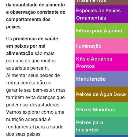
da quantidade de alimento
Espécies de Peixes
e observação constante do
Ornamentais
comportamento dos
peixes.
Filtros para Aquário
Os
problemas de saúde
Iluminação
em peixes por má
alimentação
são mais
Kits e Aquários
comuns do que muitos
Prontos
aquaristas pensam.
Alimentar seus peixes de
Manutenção
forma correta não só
garante seu bem-estar, mas
Peixes de Água Doce
também evita doenças que
podem ser devastadoras.
Peixes Marinhos
Vamos explorar como uma
nutrição adequada é
Peixes para
fundamental para a saúde
Iniciantes
dos seus peixes.