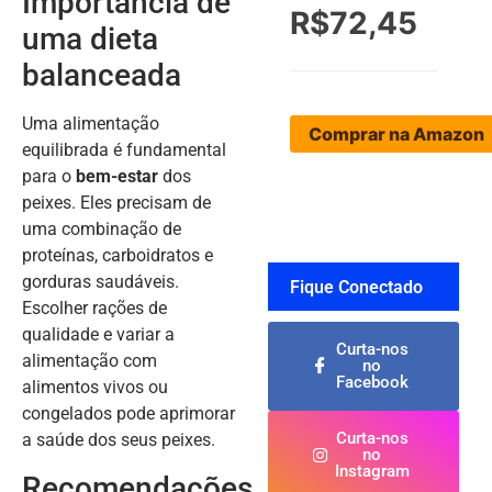
Importância de
R$72,45
uma dieta
balanceada
Uma alimentação
Comprar na Amazon
equilibrada é fundamental
para o
bem-estar
dos
peixes. Eles precisam de
uma combinação de
proteínas, carboidratos e
gorduras saudáveis.
Fique Conectado
Escolher rações de
qualidade e variar a
Curta-nos
alimentação com
no
Facebook
alimentos vivos ou
congelados pode aprimorar
Curta-nos
a saúde dos seus peixes.
no
Instagram
Recomendações