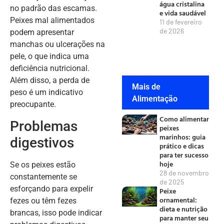
água cristalina
no padrão das escamas.
e vida saudável
Peixes mal alimentados
11 de fevereiro
de 2026
podem apresentar
manchas ou ulcerações na
pele, o que indica uma
deficiência nutricional.
Além disso, a perda de
Mais de
peso é um indicativo
Alimentação
preocupante.
Como alimentar
Problemas
peixes
marinhos: guia
digestivos
prático e dicas
para ter sucesso
hoje
Se os peixes estão
28 de novembro
constantemente se
de 2025
esforçando para expelir
Peixe
ornamental:
fezes ou têm fezes
dieta e nutrição
brancas, isso pode indicar
para manter seu