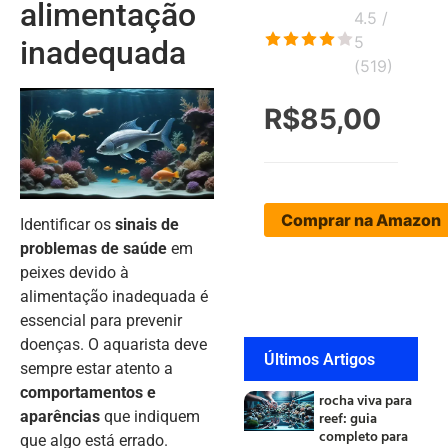
alimentação
4.5 /
5
inadequada
(
519
)
R$85,00
Comprar na Amazon
Identificar os
sinais de
problemas de saúde
em
peixes devido à
alimentação inadequada é
essencial para prevenir
doenças. O aquarista deve
Últimos Artigos
sempre estar atento a
comportamentos e
rocha viva para
reef: guia
aparências
que indiquem
completo para
que algo está errado.