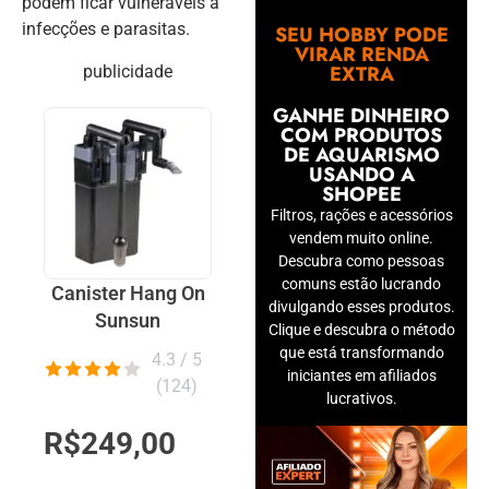
podem ficar vulneráveis a
infecções e parasitas.
SEU HOBBY PODE
VIRAR RENDA
EXTRA
publicidade
GANHE DINHEIRO
COM PRODUTOS
DE AQUARISMO
USANDO A
SHOPEE
Filtros, rações e acessórios
vendem muito online.
Descubra como pessoas
comuns estão lucrando
Canister Hang On
divulgando esses produtos.
Sunsun
Clique e descubra o método
que está transformando
4.3 / 5
iniciantes em afiliados
(
124
)
lucrativos.
R$249,00