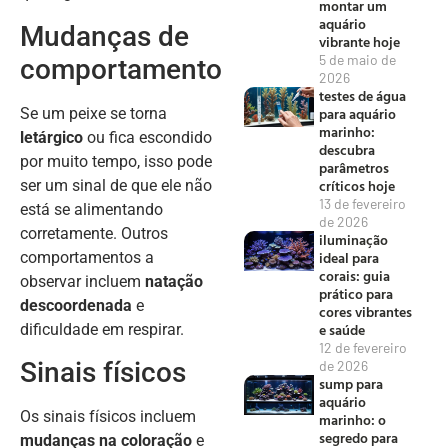
montar um
aquário
Mudanças de
vibrante hoje
5 de maio de
comportamento
2026
testes de água
para aquário
Se um peixe se torna
marinho:
letárgico
ou fica escondido
descubra
por muito tempo, isso pode
parâmetros
críticos hoje
ser um sinal de que ele não
13 de fevereiro
está se alimentando
de 2026
corretamente. Outros
iluminação
ideal para
comportamentos a
corais: guia
observar incluem
natação
prático para
descoordenada
e
cores vibrantes
e saúde
dificuldade em respirar.
12 de fevereiro
Sinais físicos
de 2026
sump para
aquário
Os sinais físicos incluem
marinho: o
segredo para
mudanças na coloração
e