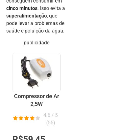
conseguem consumir em
cinco minutos
. Isso evita a
superalimentação
, que
pode levar a problemas de
saúde e poluição da água.
publicidade
Compressor de Ar
2,5W
4.6 / 5
(
55
)
R$59,45