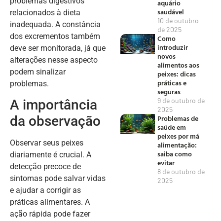
problemas digestivos
aquário
saudável
relacionados à dieta
10 de outubro
inadequada. A constância
de 2025
dos excrementos também
Como
introduzir
deve ser monitorada, já que
novos
alterações nesse aspecto
alimentos aos
podem sinalizar
peixes: dicas
práticas e
problemas.
seguras
9 de outubro de
A importância
2025
da observação
Problemas de
saúde em
peixes por má
Observar seus peixes
alimentação:
saiba como
diariamente é crucial. A
evitar
detecção precoce de
8 de outubro de
sintomas pode salvar vidas
2025
e ajudar a corrigir as
práticas alimentares. A
ação rápida pode fazer