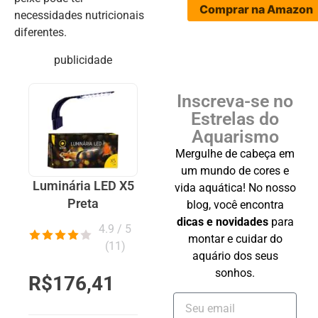
Comprar na Amazon
necessidades nutricionais
diferentes.
publicidade
Inscreva-se no
Estrelas do
Aquarismo
Mergulhe de cabeça em
um mundo de cores e
Luminária LED X5
vida aquática! No nosso
Preta
blog, você encontra
dicas e novidades
para
4.9 / 5
montar e cuidar do
(
11
)
aquário dos seus
sonhos.
R$176,41