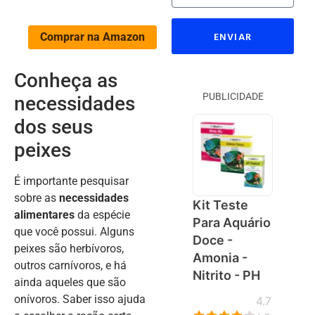
ENVIAR
Comprar na Amazon
Conheça as
PUBLICIDADE
necessidades
dos seus
peixes
É importante pesquisar
sobre as
necessidades
Kit Teste
alimentares
da espécie
Para Aquário
que você possui. Alguns
Doce -
peixes são herbívoros,
Amonia -
outros carnívoros, e há
Nitrito - PH
ainda aqueles que são
onívoros. Saber isso ajuda
4.7