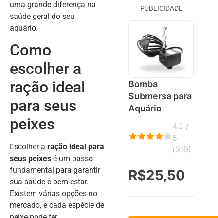
uma grande diferença na
PUBLICIDADE
saúde geral do seu
aquário.
Como
escolher a
ração ideal
Bomba
Submersa para
para seus
Aquário
peixes
4.5 /
5
Escolher a
ração ideal para
(
319
)
seus peixes
é um passo
fundamental para garantir
R$25,50
sua saúde e bem-estar.
Existem várias opções no
mercado, e cada espécie de
peixe pode ter