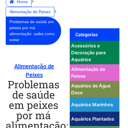
Home
Alimentação de Peixes
Problemas de saúde em
peixes por má
alimentação: saiba como
Categorias
evitar
Acessórios e
Decoração para
Aquários
Alimentação de
Alimentação de
Peixes
Peixes
Problemas
Aquários de Água
de saúde
Doce
em peixes
Aquários Marinhos
por má
Aquários Plantados
alimentação: