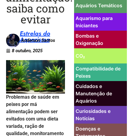
saiba como
Aquários Temáticos
evitar
Aquarismo para
Iniciantes
Estrelas do
Bombas e
Aquarismo
Anderson Santos
Oxigenação
8 outubro, 2025
CO₂
Compatibilidade de
Peixes
Cuidados e
Manutenção de
Problemas de saúde em
Aquários
peixes por má
Curiosidades e
alimentação podem ser
Notícias
evitados com uma dieta
variada, ração de
Doenças e
qualidade, monitoramento
Tratamentos