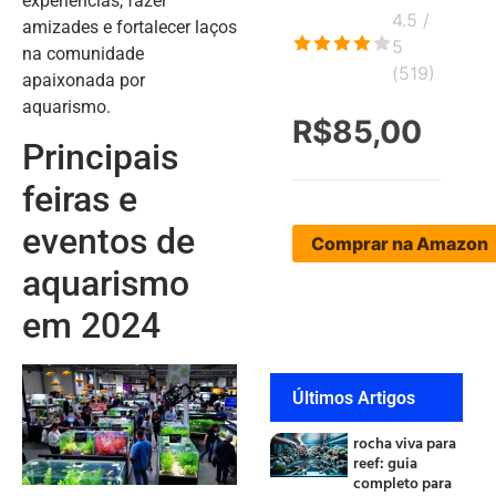
experiências, fazer
4.5 /
amizades e fortalecer laços
5
na comunidade
(
519
)
apaixonada por
aquarismo.
R$85,00
Principais
feiras e
eventos de
Comprar na Amazon
aquarismo
em 2024
Últimos Artigos
rocha viva para
reef: guia
completo para