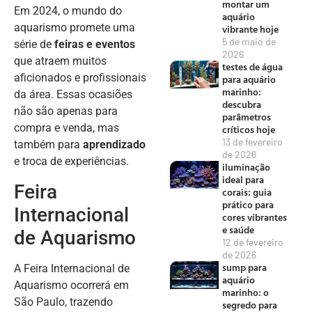
montar um
Em 2024, o mundo do
aquário
aquarismo promete uma
vibrante hoje
5 de maio de
série de
feiras e eventos
2026
que atraem muitos
testes de água
aficionados e profissionais
para aquário
marinho:
da área. Essas ocasiões
descubra
não são apenas para
parâmetros
compra e venda, mas
críticos hoje
13 de fevereiro
também para
aprendizado
de 2026
e troca de experiências.
iluminação
ideal para
Feira
corais: guia
prático para
Internacional
cores vibrantes
e saúde
de Aquarismo
12 de fevereiro
de 2026
sump para
A Feira Internacional de
aquário
Aquarismo ocorrerá em
marinho: o
São Paulo, trazendo
segredo para