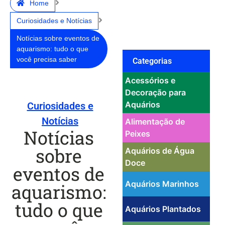
Home
Curiosidades e Notícias
Notícias sobre eventos de
aquarismo: tudo o que
você precisa saber
Categorias
Acessórios e
Decoração para
Aquários
Curiosidades e
Notícias
Alimentação de
Notícias
Peixes
sobre
Aquários de Água
Doce
eventos de
Aquários Marinhos
aquarismo:
tudo o que
Aquários Plantados