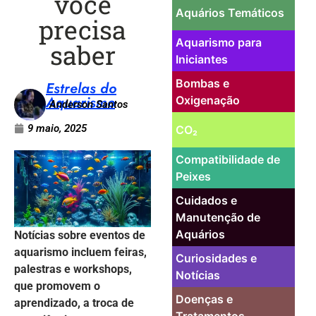
você
Aquários Temáticos
precisa
Aquarismo para
saber
Iniciantes
Bombas e
Estrelas do
Aquarismo
Oxigenação
Anderson Santos
9 maio, 2025
CO₂
Compatibilidade de
Peixes
Cuidados e
Manutenção de
Aquários
Notícias sobre eventos de
aquarismo incluem feiras,
Curiosidades e
palestras e workshops,
Notícias
que promovem o
Doenças e
aprendizado, a troca de
Tratamentos