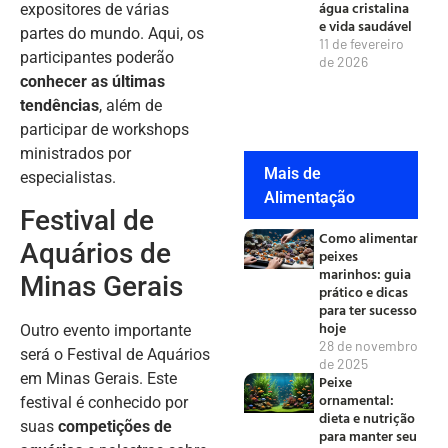
água cristalina
expositores de várias
e vida saudável
partes do mundo. Aqui, os
11 de fevereiro
participantes poderão
de 2026
conhecer as últimas
tendências
, além de
participar de workshops
ministrados por
Mais de
especialistas.
Alimentação
Festival de
Como alimentar
Aquários de
peixes
marinhos: guia
Minas Gerais
prático e dicas
para ter sucesso
hoje
Outro evento importante
28 de novembro
será o Festival de Aquários
de 2025
em Minas Gerais. Este
Peixe
ornamental:
festival é conhecido por
dieta e nutrição
suas
competições de
para manter seu