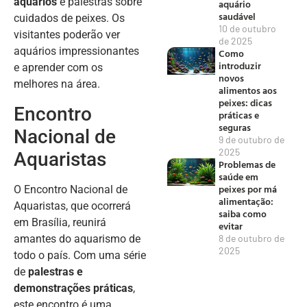
aquários
e palestras sobre
aquário
saudável
cuidados de peixes. Os
10 de outubro
visitantes poderão ver
de 2025
aquários impressionantes
Como
introduzir
e aprender com os
novos
melhores na área.
alimentos aos
peixes: dicas
Encontro
práticas e
seguras
Nacional de
9 de outubro de
2025
Aquaristas
Problemas de
saúde em
peixes por má
O Encontro Nacional de
alimentação:
Aquaristas, que ocorrerá
saiba como
em Brasília, reunirá
evitar
amantes do aquarismo de
8 de outubro de
2025
todo o país. Com uma série
de
palestras e
demonstrações práticas
,
este encontro é uma