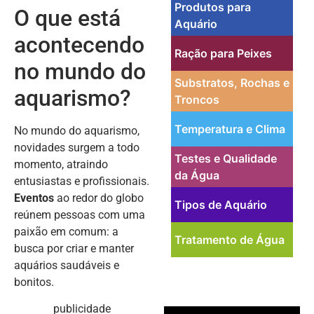
Produtos para
O que está
Aquário
acontecendo
Ração para Peixes
no mundo do
Substratos, Rochas e
aquarismo?
Troncos
Temperatura e Clima
No mundo do aquarismo,
novidades surgem a todo
Testes e Qualidade
momento, atraindo
da Água
entusiastas e profissionais.
Eventos
ao redor do globo
Tipos de Aquário
reúnem pessoas com uma
paixão em comum: a
Tratamento de Água
busca por criar e manter
aquários saudáveis e
bonitos.
publicidade
PUBLICIDADE