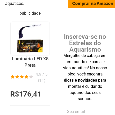
Comprar na Amazon
aquáticos.
publicidade
Inscreva-se no
Estrelas do
Aquarismo
Mergulhe de cabeça em
Luminária LED X5
um mundo de cores e
Preta
vida aquática! No nosso
blog, você encontra
4.9 / 5
dicas e novidades
para
(
11
)
montar e cuidar do
R$176,41
aquário dos seus
sonhos.