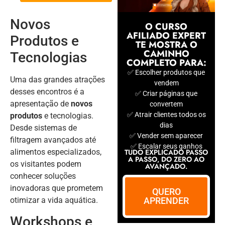
Novos
O CURSO
AFILIADO EXPERT
Produtos e
TE MOSTRA O
CAMINHO
Tecnologias
COMPLETO PARA:
✅ Escolher produtos que
Uma das grandes atrações
vendem
desses encontros é a
✅ Criar páginas que
apresentação de
novos
convertem
✅ Atrair clientes todos os
produtos
e tecnologias.
dias
Desde sistemas de
✅ Vender sem aparecer
filtragem avançados até
✅ Escalar seus ganhos
alimentos especializados,
TUDO EXPLICADO PASSO
A PASSO, DO ZERO AO
os visitantes podem
AVANÇADO.
conhecer soluções
inovadoras que prometem
QUERO
otimizar a vida aquática.
APRENDER
Workshops e